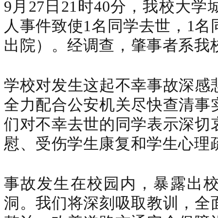
9
月
27
日
21
时
40
分，我校大学
人事件致使
1
名同学去世，
1
名
出院）。
经调查，肇事者系我
学校对发生这起不幸事故深感
全力配合公安机关尽快查清事
们对不幸去世的同学表示深切
慰、受伤学生康复和学生心理
事故发生在校园内，暴露出
洞。我们将深刻吸取教训，全